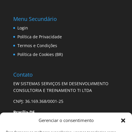
Menu Secundário
Login
Política de Privacidade
Termos e Condições
Política de Cookies (BR)
Contato
EW SISTEMAS SERVIÇOS EM DESENVOLVIMENTO
CONSULTORIA E TREINAMENTO TI LTDA
CNPJ: 36.169.368/0001-25
Brasília-DF
Gerenciar o consentimento
SHS Quadra 6, Conjunto A, Edifício Brasil 21 Bloco A
Sala 501, Asa Sul – Brasília – DF. CEP 70.316-000.